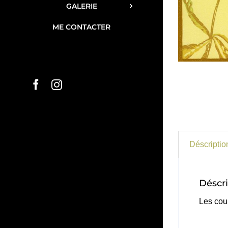
GALERIE
ME CONTACTER
Facebook
Instagram
Déscriptio
Déscri
Les cou