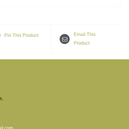
Email This
Pin This Product
Product
e,
il.com