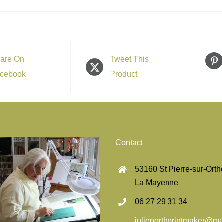
are On
Tweet This
cebook
Product
Contact
53160 St Pierre-sur-Orth
La Mayenne
06 27 29 31 34
julienorthprintmaker@ma