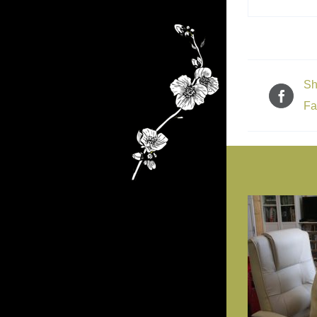
Sh
Fa